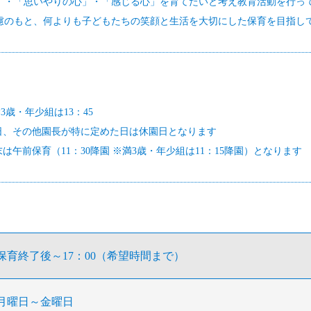
」・「思いやりの心」・「感じる心」を育てたいと考え教育活動を行っ
慮のもと、何よりも子どもたちの笑顔と生活を大切にした保育を目指し
3歳・年少組は13：45
日、その他園長が特に定めた日は休園日となります
午前保育（11：30降園 ※満3歳・年少組は11：15降園）となります
保育終了後～17：00（希望時間まで）
月曜日～金曜日