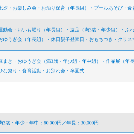
七夕・お楽しみ会・お泊り保育（年長組）・プールあそび・食
運動会・おいも堀り（年長組）・遠足（満3歳・年少組）・ふ
おゆうぎ会（年長組）・休日親子登園日・おもちつき・クリス
豆まき・おゆうぎ会（満3歳・年少組・年中組）・作品展（年
ひな祭り・食育活動・お別れ会・卒園式
満3歳・年少・年中：60,000円／年長：30,000円