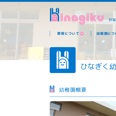
ひ
教育について
幼稚園につ
ひなぎく
幼稚園概要