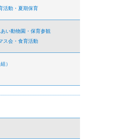
育活動・夏期保育
れあい動物園・保育参観
マス会・食育活動
長組）