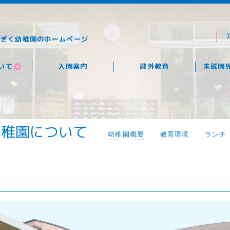
なぎく幼稚園のホームページ
いて
入園案内
課外教育
未就園
幼稚園について
幼稚園概要
教育環境
ランチ